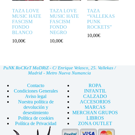
TAZA LOVE
TAZA LOVE
TAZA
MUSIC HATE
MUSIC HATE
“VALLEKAS
FASCISM
FASCISM
PUNK
FONDO
FONDO
ROCKETS”
BLANCO
NEGRO
10,00
€
10,00
€
10,00
€
PuNK RoCKeT MaDRiZ - C/ Enrique Velasco, 25. Vallekas /
Madrid - Metro Nueva Numancia
Contacto
ROPA
Condiciones Generales
INFANTIL
Aviso legal
CALZADO
Nuestra política de
ACCESORIOS
devolución y
MARCAS
desestimiento
MERCHAN GRUPOS
Política de cookies
LIBROS
Política de Privacidad
ZONA OUTLET