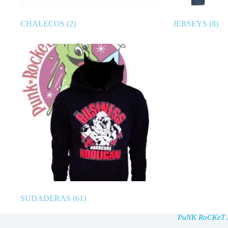
CHALECOS
(2)
JERSEYS
(8)
SUDADERAS
(61)
PuNK RoCKeT Ma