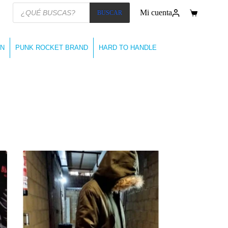
Búsqueda
Mi cuenta
BUSCAR
de
Carro
productos
de
compra
N
PUNK ROCKET BRAND
HARD TO HANDLE