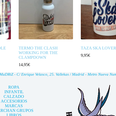
DLE
TERMO THE CLASH
TAZA SKA LOVE
WORKING FOR THE
9,95
€
CLAMPDOWN
14,95
€
DRiZ - C/ Enrique Velasco, 25. Vallekas / Madrid - Metro Nueva Nu
ROPA
INFANTIL
CALZADO
ACCESORIOS
MARCAS
RCHAN GRUPOS
LIBROS