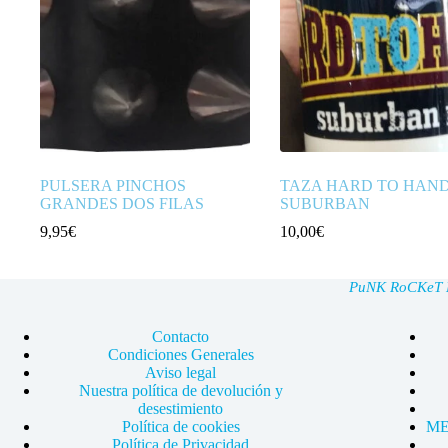
PULSERA PINCHOS
TAZA HARD TO HAN
GRANDES DOS FILAS
SUBURBAN
9,95
€
10,00
€
PuNK RoCKeT Ma
Contacto
Condiciones Generales
Aviso legal
Nuestra política de devolución y
desestimiento
Política de cookies
ME
Política de Privacidad