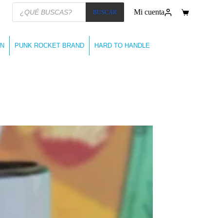
Búsqueda
Mi cuenta
BUSCAR
de
Carro
productos
de
compra
N
PUNK ROCKET BRAND
HARD TO HANDLE