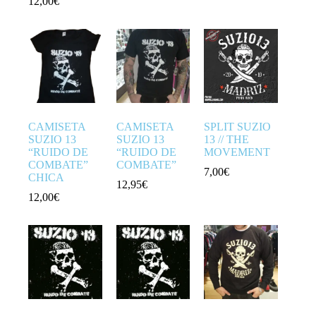
12,00
€
CAMISETA
CAMISETA
SPLIT SUZIO
SUZIO 13
SUZIO 13
13 // THE
“RUIDO DE
“RUIDO DE
MOVEMENT
COMBATE”
COMBATE”
7,00
€
CHICA
12,95
€
12,00
€