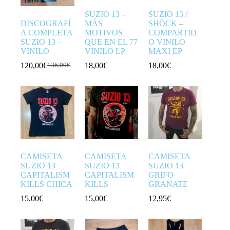
SUZIO 13 –
SUZIO 13 /
DISCOGRAFÍ
MÁS
SHÖCK –
A COMPLETA
MOTIVOS
COMPARTID
SUZIO 13 –
QUE EN EL 77
O VINILO
VINILO
VINILO LP
MAXI EP
120,00
€
18,00
€
18,00
€
136,00
€
El
El
precio
precio
original
actual
era:
es:
136,00€.
120,00€.
CAMISETA
CAMISETA
CAMISETA
SUZIO 13
SUZIO 13
SUZIO 13
CAPITALISM
CAPITALISM
GRIFO
KILLS CHICA
KILLS
GRANATE
15,00
€
15,00
€
12,95
€