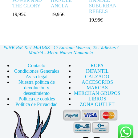
POWER AND
HANDLE
HANDLE
THE GLORY
ANCLA
SUBURBAN
REBELS
19,95
€
19,95
€
19,95
€
PuNK RoCKeT MaDRiZ - C/ Enrique Velasco, 25. Vallekas /
Madrid - Metro Nueva Numancia
Contacto
ROPA
Condiciones Generales
INFANTIL
Aviso legal
CALZADO
Nuestra política de
ACCESORIOS
devolución y
MARCAS
desestimiento
MERCHAN GRUPOS
Política de cookies
LIBROS
Política de Privacidad
ZONA OUTLET