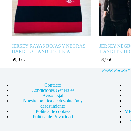
JERSEY RAYAS ROJAS Y NEGRAS
JERSEY NEGR
HARD TO HANDLE CHICA
HANDLE CHI
59,95
€
59,95
€
PuNK RoCKeT Ma
Contacto
Condiciones Generales
Aviso legal
Nuestra política de devolución y
desestimiento
Política de cookies
ME
Política de Privacidad