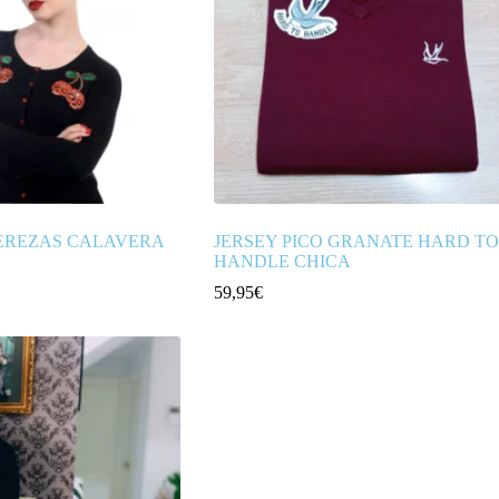
EREZAS CALAVERA
JERSEY PICO GRANATE HARD TO
HANDLE CHICA
59,95
€