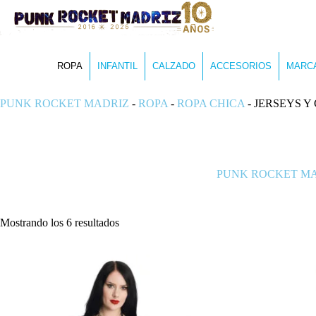
ROPA
INFANTIL
CALZADO
ACCESORIOS
MARC
PUNK ROCKET MADRIZ
-
ROPA
-
ROPA CHICA
-
JERSEYS Y
PUNK ROCKET M
Ordenado
Mostrando los 6 resultados
por
los
últimos