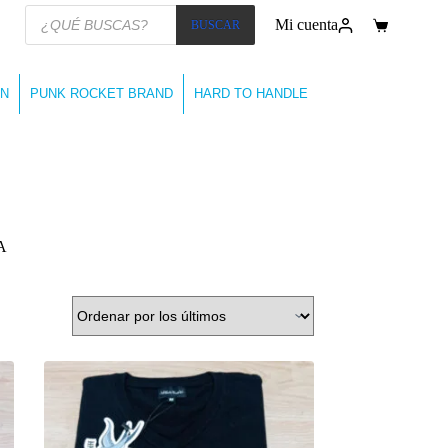
Búsqueda
Mi cuenta
BUSCAR
de
Carro
productos
de
compra
N
PUNK ROCKET BRAND
HARD TO HANDLE
A