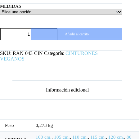
MEDIDAS
CINTURÓN
Añadir al carrito
VEGANO
LEOPARDO
AZUL
DOS
SKU:
RAN-043-CIN
Categoría:
CINTURONES
FILAS
VEGANOS
PINCHO
PEQUEÑO
cantidad
Información adicional
Peso
0,273 kg
100 cm.
,
105 cm.
,
110 cm.
,
115 cm.
,
120 cm.
,
80