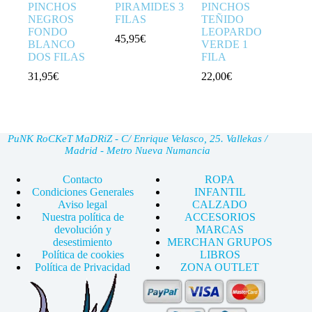
PINCHOS
PIRAMIDES 3
PINCHOS
NEGROS
FILAS
TEÑIDO
FONDO
LEOPARDO
45,95
€
BLANCO
VERDE 1
DOS FILAS
FILA
31,95
€
22,00
€
PuNK RoCKeT MaDRiZ - C/ Enrique Velasco, 25. Vallekas /
Madrid - Metro Nueva Numancia
Contacto
ROPA
Condiciones Generales
INFANTIL
Aviso legal
CALZADO
Nuestra política de
ACCESORIOS
devolución y
MARCAS
desestimiento
MERCHAN GRUPOS
Política de cookies
LIBROS
Política de Privacidad
ZONA OUTLET