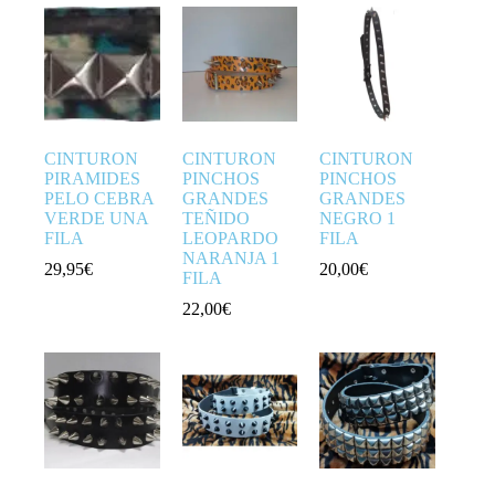
CINTURON
CINTURON
CINTURON
PIRAMIDES
PINCHOS
PINCHOS
PELO CEBRA
GRANDES
GRANDES
VERDE UNA
TEÑIDO
NEGRO 1
FILA
LEOPARDO
FILA
NARANJA 1
29,95
€
20,00
€
FILA
22,00
€