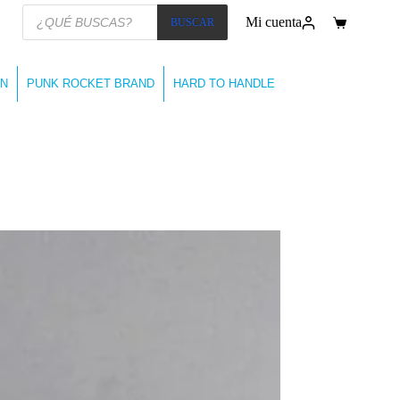
Búsqueda
Mi cuenta
BUSCAR
de
Carro
productos
de
compra
N
PUNK ROCKET BRAND
HARD TO HANDLE