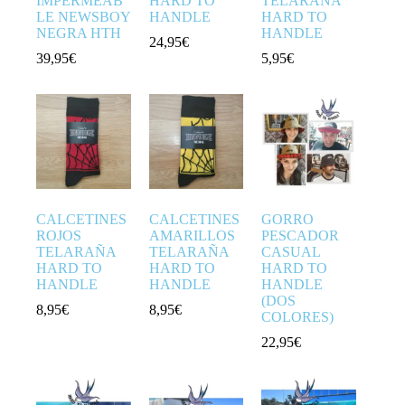
IMPERMEAB
HARD TO
TELARAÑA
LE NEWSBOY
HANDLE
HARD TO
NEGRA HTH
HANDLE
24,95
€
39,95
€
5,95
€
CALCETINES
CALCETINES
GORRO
ROJOS
AMARILLOS
PESCADOR
TELARAÑA
TELARAÑA
CASUAL
HARD TO
HARD TO
HARD TO
HANDLE
HANDLE
HANDLE
(DOS
8,95
€
8,95
€
COLORES)
22,95
€