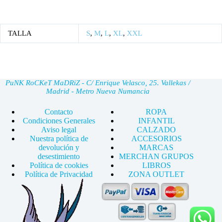
TALLA
S
,
M
,
L
,
XL
,
XXL
PuNK RoCKeT MaDRiZ - C/ Enrique Velasco, 25. Vallekas /
Madrid - Metro Nueva Numancia
Contacto
ROPA
Condiciones Generales
INFANTIL
Aviso legal
CALZADO
Nuestra política de
ACCESORIOS
devolución y
MARCAS
desestimiento
MERCHAN GRUPOS
Política de cookies
LIBROS
Política de Privacidad
ZONA OUTLET