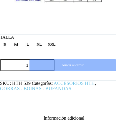
TALLA
GORRA
Añadir al carrito
BOINA
NEWSBOY
ESPIGA
MARRÓN
SKU:
HTH-539
Categorías:
ACCESORIOS HTH
,
HTH
GORRAS - BOINAS - BUFANDAS
cantidad
Información adicional