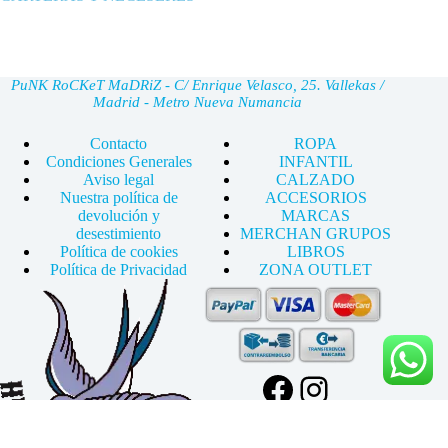
cantidad
PuNK RoCKeT MaDRiZ - C/ Enrique Velasco, 25. Vallekas /
Madrid - Metro Nueva Numancia
Contacto
ROPA
Condiciones Generales
INFANTIL
Aviso legal
CALZADO
Nuestra política de
ACCESORIOS
devolución y
MARCAS
desestimiento
MERCHAN GRUPOS
Política de cookies
LIBROS
Política de Privacidad
ZONA OUTLET
Facebook
Instagram