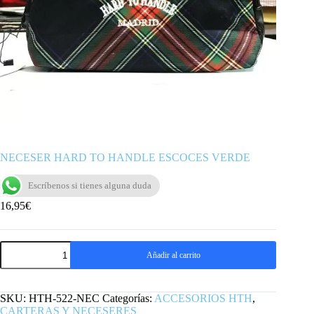
NECESER HARD TO HANDLE ESCOCES VERDE
Escríbenos si tienes alguna duda
16,95
€
NECESER
Añadir al carrito
HARD
TO
HANDLE
ESCOCES
SKU:
HTH-522-NEC
Categorías:
ACCESORIOS HTH
,
VERDE
CARTERAS Y NECESERES