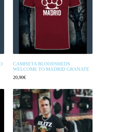
O
CAMISETA BLOODSHEDS
WELCOME TO MADRID GRANATE
20,90
€