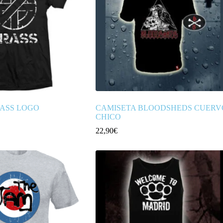
RASS LOGO
CAMISETA BLOODSHEDS CUERV
CHICO
22,90
€