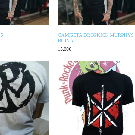
C5
CAMISETA DROPKICK MURPHYS
BOINA
13,00
€