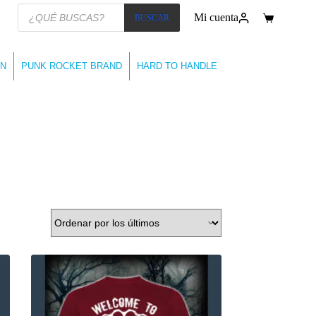
Búsqueda
Mi cuenta
BUSCAR
de
Carro
productos
de
compra
N
PUNK ROCKET BRAND
HARD TO HANDLE