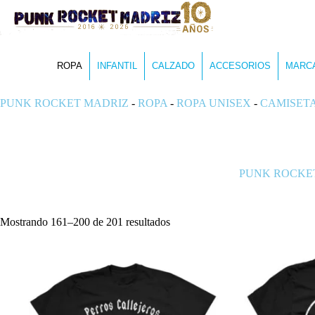
ROPA
INFANTIL
CALZADO
ACCESORIOS
MARC
PUNK ROCKET MADRIZ
-
ROPA
-
ROPA UNISEX
-
CAMISET
PUNK ROCKE
Ordenado
Mostrando 161–200 de 201 resultados
por
los
últimos