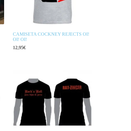
CAMISETA COCKNEY REJECTS OI!
OI! OI!
12,95
€