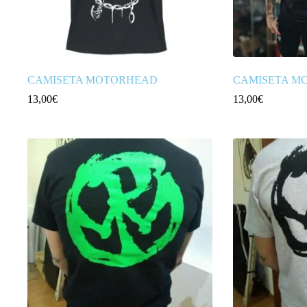
CAMISETA MOTORHEAD
CAMISETA M
13,00
€
13,00
€