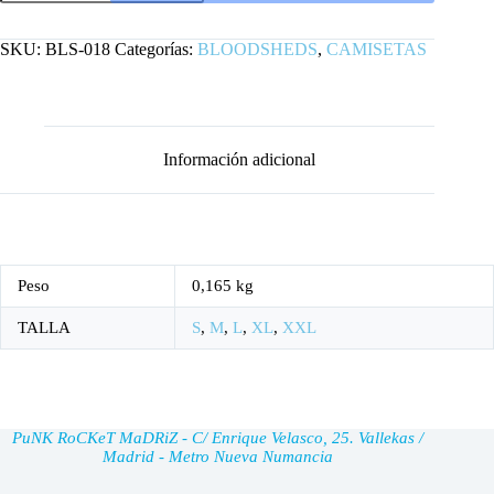
OSO
MADRIZ
cantidad
SKU:
BLS-018
Categorías:
BLOODSHEDS
,
CAMISETAS
Información adicional
Peso
0,165 kg
TALLA
S
,
M
,
L
,
XL
,
XXL
PuNK RoCKeT MaDRiZ - C/ Enrique Velasco, 25. Vallekas /
Madrid - Metro Nueva Numancia