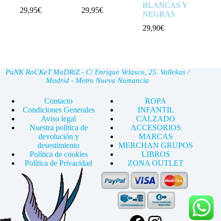
BLANCAS Y
29,95
€
29,95
€
NEGRAS
29,90
€
PuNK RoCKeT MaDRiZ - C/ Enrique Velasco, 25. Vallekas /
Madrid - Metro Nueva Numancia
Contacto
ROPA
Condiciones Generales
INFANTIL
Aviso legal
CALZADO
Nuestra política de
ACCESORIOS
devolución y
MARCAS
desestimiento
MERCHAN GRUPOS
Política de cookies
LIBROS
Política de Privacidad
ZONA OUTLET