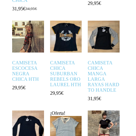
CHICA
29,95
€
31,95
€
34,95
€
El
El
precio
precio
original
actual
era:
es:
34,95€.
31,95€.
CAMISETA
CAMISETA
CAMISETA
ESCOCESA
CHICA
CHICA
NEGRA
SUBURBAN
MANGA
CHICA HTH
REBELS ORO
LARGA
LAUREL HTH
RAYAS HARD
29,95
€
TO HANDLE
29,95
€
31,95
€
¡Oferta!