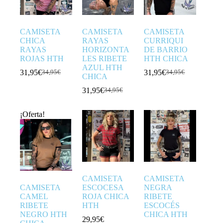
CAMISETA
CAMISETA
CAMISETA
CHICA
RAYAS
CURRIQUI
RAYAS
HORIZONTA
DE BARRIO
ROJAS HTH
LES RIBETE
HTH CHICA
AZUL HTH
31,95
€
31,95
€
34,95
€
34,95
€
El
El
El
El
CHICA
precio
precio
precio
precio
31,95
€
34,95
€
original
actual
El
El
original
actual
era:
es:
precio
precio
era:
es:
34,95€.
31,95€.
original
actual
34,95€.
31,95€.
¡Oferta!
era:
es:
34,95€.
31,95€.
CAMISETA
CAMISETA
CAMISETA
ESCOCESA
NEGRA
CAMEL
ROJA CHICA
RIBETE
RIBETE
HTH
ESCOCÉS
NEGRO HTH
CHICA HTH
29,95
€