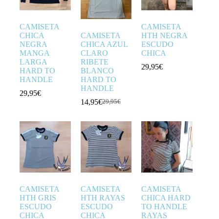
CAMISETA
CAMISETA
CHICA
CAMISETA
HTH NEGRA
NEGRA
CHICA AZUL
ESCUDO
MANGA
CLARO
CHICA
LARGA
RIBETE
29,95
€
HARD TO
BLANCO
HANDLE
HARD TO
HANDLE
29,95
€
14,95
€
29,95
€
El
El
precio
precio
original
actual
era:
es:
29,95€.
14,95€.
CAMISETA
CAMISETA
CAMISETA
HTH GRIS
HTH RAYAS
CHICA HARD
ESCUDO
ESCUDO
TO HANDLE
CHICA
CHICA
RAYAS