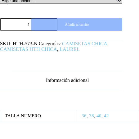
CAMISETA
Añadir al carrito
CHICA
SUBURBAN
REBELS
ORO
SKU:
HTH-573-N
Categorías:
CAMISETAS CHICA
,
LAUREL
CAMISETAS HTH CHICA
,
LAUREL
HTH
cantidad
Información adicional
TALLA NUMERO
36
,
38
,
40
,
42