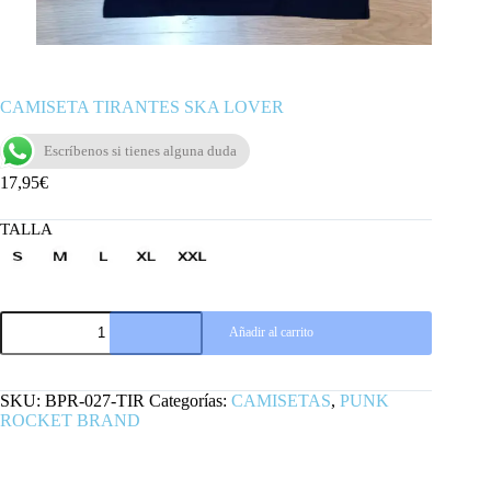
CAMISETA TIRANTES SKA LOVER
Escríbenos si tienes alguna duda
17,95
€
TALLA
CAMISETA
Añadir al carrito
TIRANTES
SKA
LOVER
cantidad
SKU:
BPR-027-TIR
Categorías:
CAMISETAS
,
PUNK
ROCKET BRAND