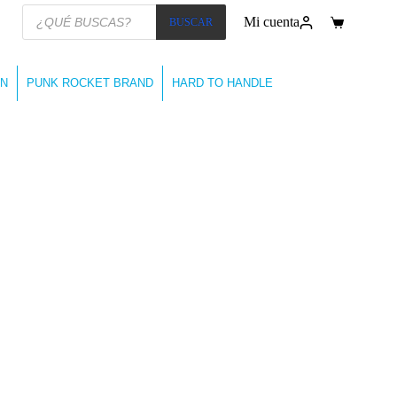
Búsqueda
Mi cuenta
BUSCAR
de
Carro
productos
de
compra
N
PUNK ROCKET BRAND
HARD TO HANDLE