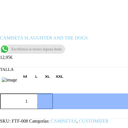
CAMISETA SLAUGHTER AND THE DOGS
Escríbenos si tienes alguna duda
12,95
€
TALLA
CAMISETA
SLAUGHTER
AND
THE
DOGS
cantidad
SKU:
FTF-008
Categorías:
CAMISETAS
,
CUSTOMIZER