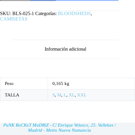
MADRIZ
cantidad
SKU:
BLS-025-1
Categorías:
BLOODSHEDS
,
CAMISETAS
Información adicional
Peso
0,165 kg
TALLA
S
,
M
,
L
,
XL
,
XXL
PuNK RoCKeT MaDRiZ - C/ Enrique Velasco, 25. Vallekas /
Madrid - Metro Nueva Numancia