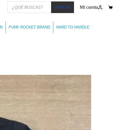
Búsqueda
Mi cuenta
BUSCAR
de
Carro
productos
de
compra
N
PUNK ROCKET BRAND
HARD TO HANDLE