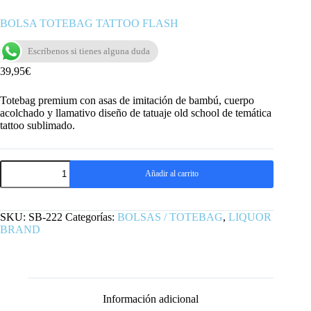
BOLSA TOTEBAG TATTOO FLASH
Escríbenos si tienes alguna duda
39,95
€
Totebag premium con asas de imitación de bambú, cuerpo
acolchado y llamativo diseño de tatuaje old school de temática
tattoo sublimado.
BOLSA
Añadir al carrito
TOTEBAG
TATTOO
FLASH
cantidad
SKU:
SB-222
Categorías:
BOLSAS / TOTEBAG
,
LIQUOR
BRAND
Información adicional