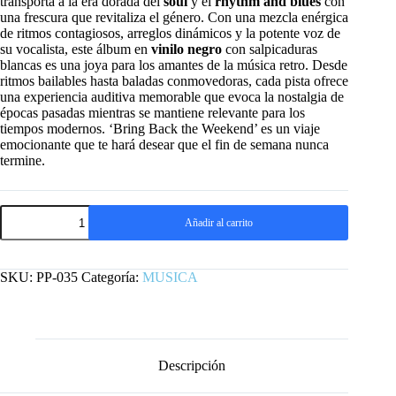
transporta a la era dorada del
soul
y el
rhythm and blues
con
una frescura que revitaliza el género. Con una mezcla enérgica
de ritmos contagiosos, arreglos dinámicos y la potente voz de
su vocalista, este álbum en
vinilo negro
con salpicaduras
blancas es una joya para los amantes de la música retro. Desde
ritmos bailables hasta baladas conmovedoras, cada pista ofrece
una experiencia auditiva memorable que evoca la nostalgia de
épocas pasadas mientras se mantiene relevante para los
tiempos modernos. ‘Bring Back the Weekend’ es un viaje
emocionante que te hará desear que el fin de semana nunca
termine.
THE
Añadir al carrito
INCITERS
-
BRING
BACK
SKU:
PP-035
Categoría:
MUSICA
THE
WEEKEND
LP
-
BLANCO/NEGRO
ED.
Descripción
ESPECIAL
cantidad