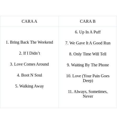
CARA A
CARA B
6. Up In A Puff
1. Bring Back The Weekend
7. We Gave It A Good Run
2. If I Didn’t
8. Only Time Will Tell
3. Love Comes Around
9. Waiting By The Phone
4. Boot N Soul
10. Love (Your Pain Goes
Deep)
5. Walking Away
11. Always, Sometimes,
Never