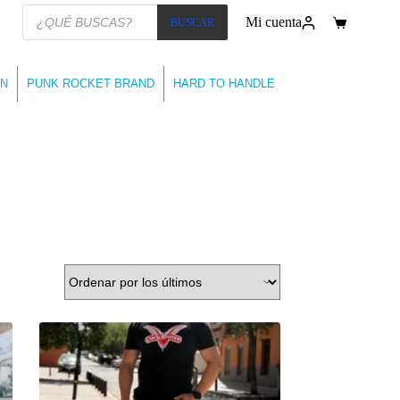
Búsqueda
Mi cuenta
BUSCAR
de
Carro
productos
de
compra
N
PUNK ROCKET BRAND
HARD TO HANDLE