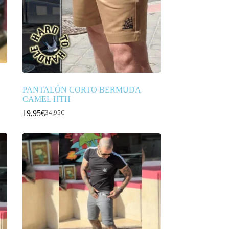
PANTALÓN CORTO BERMUDA
CAMEL HTH
19,95
€
34,95
€
El
El
precio
precio
original
actual
era:
es:
34,95€.
19,95€.