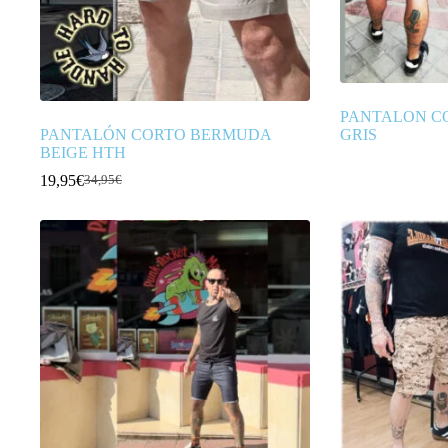
PANTALON C
PANTALÓN CORTO BERMUDA
GRIS
BEIGE HTH
19,95
€
34,95
€
El
El
precio
precio
original
actual
era:
es:
34,95€.
19,95€.