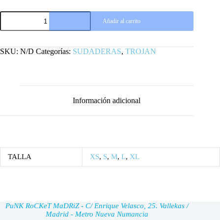
SUDADERA
Añadir al carrito
PREMIUM
TROJAN
GRANATE
cantidad
SKU:
N/D
Categorías:
SUDADERAS
,
TROJAN
Información adicional
TALLA
XS
,
S
,
M
,
L
,
XL
PuNK RoCKeT MaDRiZ - C/ Enrique Velasco, 25. Vallekas /
Madrid - Metro Nueva Numancia