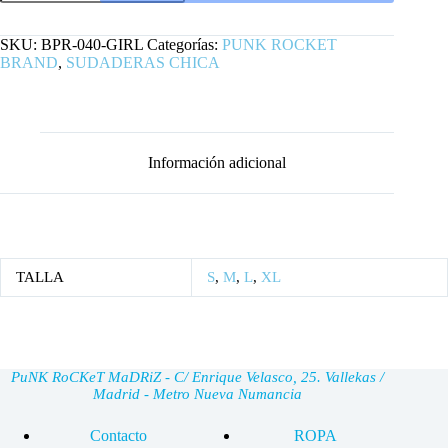
LOVER
CHICA
cantidad
SKU:
BPR-040-GIRL
Categorías:
PUNK ROCKET
BRAND
,
SUDADERAS CHICA
Información adicional
TALLA
S
,
M
,
L
,
XL
PuNK RoCKeT MaDRiZ - C/ Enrique Velasco, 25. Vallekas /
Madrid - Metro Nueva Numancia
Contacto
ROPA