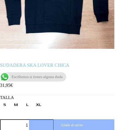
SUDADERA SKA LOVER CHICA
Escríbenos si tienes alguna duda
31,95
€
TALLA
SUDADERA
Añadir al carrito
SKA