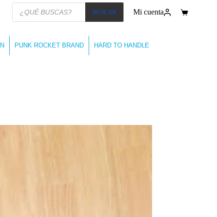
Búsqueda
Mi cuenta
BUSCAR
de
Carro
productos
de
compra
N
PUNK ROCKET BRAND
HARD TO HANDLE