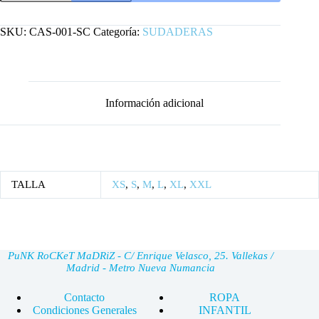
NZS
SIN
CAPUCHA
SKU:
CAS-001-SC
Categoría:
SUDADERAS
cantidad
Información adicional
TALLA
XS
,
S
,
M
,
L
,
XL
,
XXL
PuNK RoCKeT MaDRiZ - C/ Enrique Velasco, 25. Vallekas /
Madrid - Metro Nueva Numancia
Contacto
ROPA
Condiciones Generales
INFANTIL