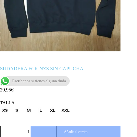
SUDADERA FCK NZS SIN CAPUCHA
Escríbenos si tienes alguna duda
29,95
€
TALLA
SUDADERA
Añadir al carrito
FCK