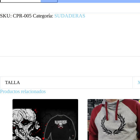
GRIS
PREMIUM
cantidad
SKU:
CPR-005
Categoría:
SUDADERAS
TALLA
Productos relacionados