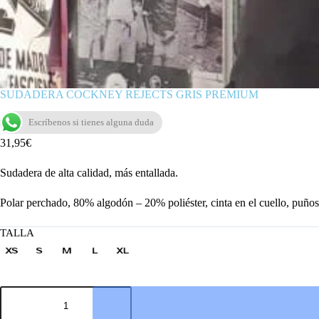
SUDADERA COCKNEY REJECTS GRIS PREMIUM
Escríbenos si tienes alguna duda
31,95
€
Sudadera de alta calidad, más entallada.
Polar perchado, 80% algodón – 20% poliéster, cinta en el cuello, puño
TALLA
SUDADERA
COCKNEY
REJECTS