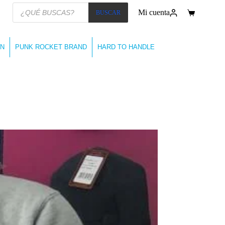
Búsqueda
Mi cuenta
BUSCAR
de
Carro
productos
de
compra
N
PUNK ROCKET BRAND
HARD TO HANDLE