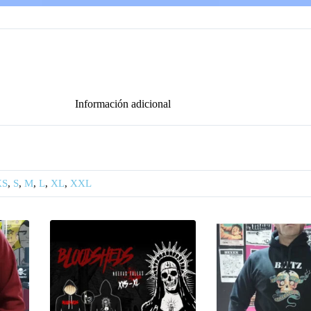
Información adicional
XS
,
S
,
M
,
L
,
XL
,
XXL