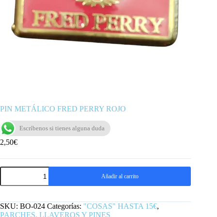
PIN METÁLICO FRED PERRY ROJO
Escríbenos si tienes alguna duda
2,50
€
PIN
Añadir al carrito
METÁLICO
FRED
PERRY
ROJO
SKU:
BO-024
Categorías:
"COSAS" HASTA 15€
,
cantidad
PARCHES, LLAVEROS Y PINES