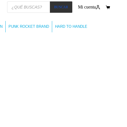
Búsqueda
Mi cuenta
BUSCAR
de
Carro
productos
de
compra
N
PUNK ROCKET BRAND
HARD TO HANDLE