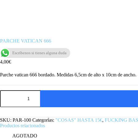
PARCHE VATICAN 666
Escríbenos si tienes alguna duda
4,00
€
Parche vatican 666 bordado. Medidas 6,5cm de alto x 10cm de ancho.
PARCHE
VATICAN
666
cantidad
SKU:
PAR-100
Categorías:
"COSAS" HASTA 15€
,
FUCKING BA
Productos relacionados
AGOTADO