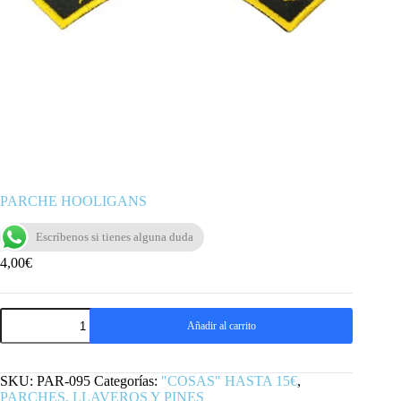
PARCHE HOOLIGANS
Escríbenos si tienes alguna duda
4,00
€
PARCHE
Añadir al carrito
HOOLIGANS
cantidad
SKU:
PAR-095
Categorías:
"COSAS" HASTA 15€
,
PARCHES, LLAVEROS Y PINES