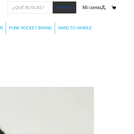
Búsqueda
Mi cuenta
BUSCAR
de
Carro
productos
de
compra
N
PUNK ROCKET BRAND
HARD TO HANDLE