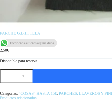
PARCHE G.B.H. TELA
Escríbenos si tienes alguna duda
2,50
€
Disponible para reserva
PARCHE
G.B.H.
TELA
cantidad
Categorías:
"COSAS" HASTA 15€
,
PARCHES, LLAVEROS Y PIN
Productos relacionados