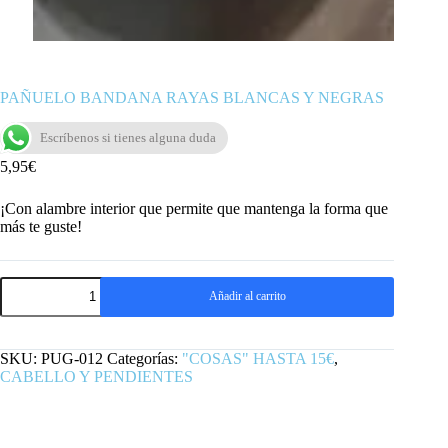
PAÑUELO BANDANA RAYAS BLANCAS Y NEGRAS
Escríbenos si tienes alguna duda
5,95
€
¡Con alambre interior que permite que mantenga la forma que
más te guste!
PAÑUELO
Añadir al carrito
BANDANA
RAYAS
BLANCAS
Y
SKU:
PUG-012
Categorías:
"COSAS" HASTA 15€
,
NEGRAS
CABELLO Y PENDIENTES
cantidad