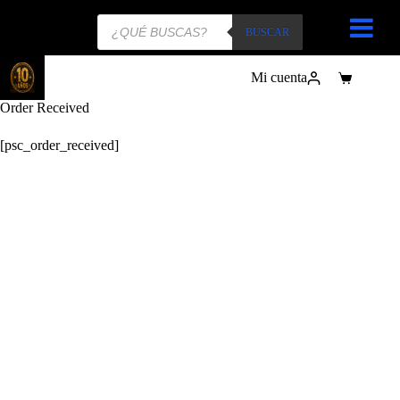
Búsqueda
de
BUSCAR
productos
Mi cuenta
Carro
de
Order Received
compra
[psc_order_received]