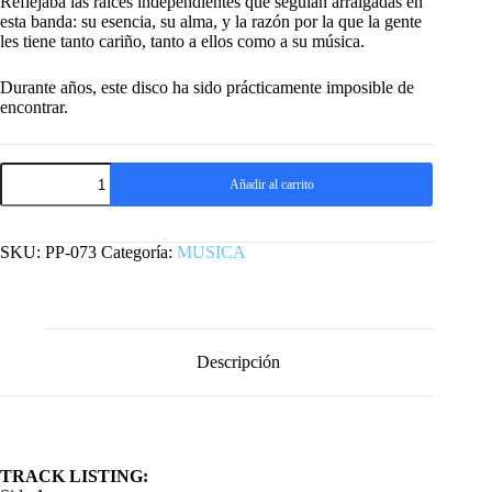
Reflejaba las raíces independientes que seguían arraigadas en
esta banda: su esencia, su alma, y ​​la razón por la que la gente
les tiene tanto cariño, tanto a ellos como a su música.
Durante años, este disco ha sido prácticamente imposible de
encontrar.
LP
Añadir al carrito
AGGROLITES
-
RUGGED
ROAD
SKU:
PP-073
Categoría:
MUSICA
cantidad
Descripción
TRACK LISTING: