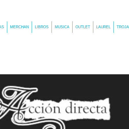
AS
MERCHAN
LIBROS
MUSICA
OUTLET
LAUREL
TROJA