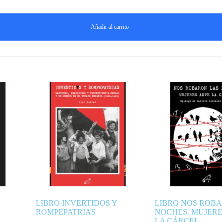
Añadir al carrito
LIBRO INVERTIDOS Y
LIBRO NOS ROB
ROMPEPATRIAS
NOCHES. MUJERE
LA CÁRCEL