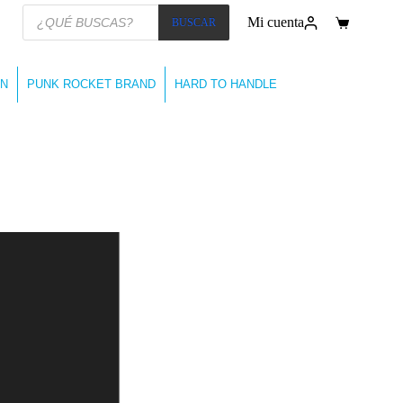
Búsqueda
Mi cuenta
BUSCAR
de
Carro
productos
de
compra
N
PUNK ROCKET BRAND
HARD TO HANDLE