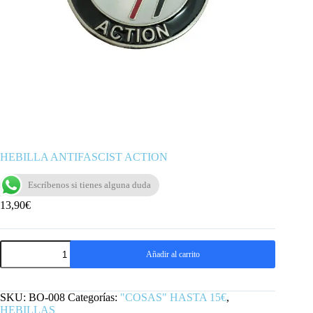
HEBILLA ANTIFASCIST ACTION
Escríbenos si tienes alguna duda
13,90
€
HEBILLA
Añadir al carrito
ANTIFASCIST
ACTION
cantidad
SKU:
BO-008
Categorías:
"COSAS" HASTA 15€
,
HEBILLAS