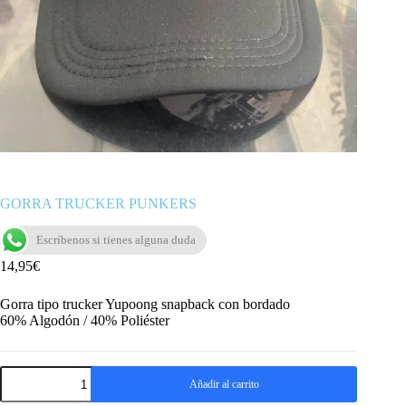
GORRA TRUCKER PUNKERS
Escríbenos si tienes alguna duda
14,95
€
Gorra tipo trucker Yupoong snapback con bordado
60% Algodón / 40% Poliéster
GORRA
Añadir al carrito
TRUCKER
PUNKERS