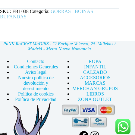
cantidad
SKU:
FBI-038
Categoría:
GORRAS - BOINAS -
BUFANDAS
PuNK RoCKeT MaDRiZ - C/ Enrique Velasco, 25. Vallekas /
Madrid - Metro Nueva Numancia
Contacto
ROPA
Condiciones Generales
INFANTIL
Aviso legal
CALZADO
Nuestra política de
ACCESORIOS
devolución y
MARCAS
desestimiento
MERCHAN GRUPOS
Política de cookies
LIBROS
Política de Privacidad
ZONA OUTLET