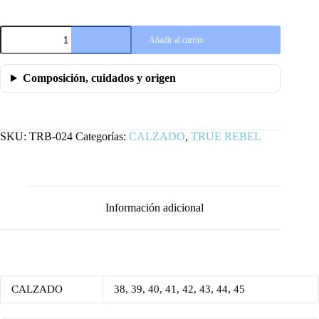
CHANCLAS
Añadir al carrito
1312
SIXBLOX
cantidad
Composición, cuidados y origen
SKU:
TRB-024
Categorías:
CALZADO
,
TRUE REBEL
Información adicional
CALZADO
38, 39, 40, 41, 42, 43, 44, 45