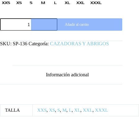
CAZADORA
Añadir al carrito
CUERO
PREMIUM
(Búfalo)
cantidad
SKU:
SP-136
Categoría:
CAZADORAS Y ABRIGOS
Información adicional
TALLA
XXS
,
XS
,
S
,
M
,
L
,
XL
,
XXL
,
XXXL