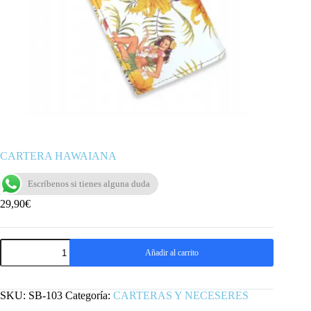
CARTERA HAWAIANA
Escríbenos si tienes alguna duda
29,90
€
CARTERA
Añadir al carrito
HAWAIANA
cantidad
SKU:
SB-103
Categoría:
CARTERAS Y NECESERES