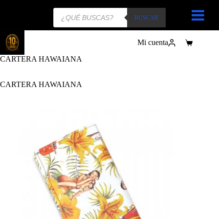
Búsqueda
de
BUSCAR
productos
Mi cuenta
Carro
de
CARTERA HAWAIANA
compra
CARTERA HAWAIANA