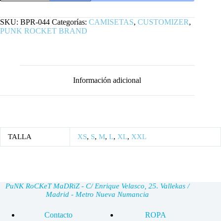
LOVER
GRANATE
cantidad
SKU:
BPR-044
Categorías:
CAMISETAS
,
CUSTOMIZER
,
PUNK ROCKET BRAND
Información adicional
TALLA
XS
,
S
,
M
,
L
,
XL
,
XXL
PuNK RoCKeT MaDRiZ - C/ Enrique Velasco, 25. Vallekas /
Madrid - Metro Nueva Numancia
Contacto
ROPA