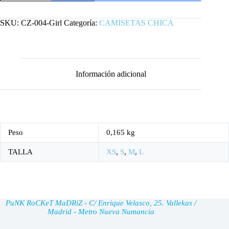
ENGLAND
CHICA
cantidad
SKU:
CZ-004-Girl
Categoría:
CAMISETAS CHICA
Información adicional
Peso
0,165 kg
TALLA
XS
,
S
,
M
,
L
PuNK RoCKeT MaDRiZ - C/ Enrique Velasco, 25. Vallekas /
Madrid - Metro Nueva Numancia