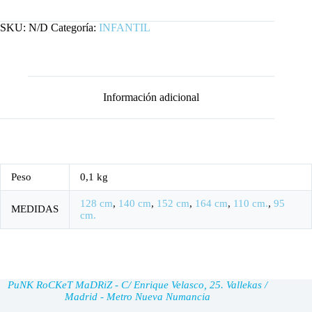
BLANCA
cantidad
SKU:
N/D
Categoría:
INFANTIL
Información adicional
Peso
0,1 kg
128 cm
,
140 cm
,
152 cm
,
164 cm
,
110 cm.
,
95
MEDIDAS
cm.
PuNK RoCKeT MaDRiZ - C/ Enrique Velasco, 25. Vallekas /
Madrid - Metro Nueva Numancia