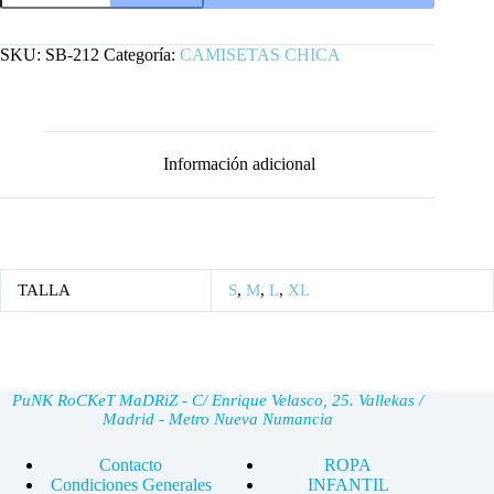
VINTAGE
cantidad
SKU:
SB-212
Categoría:
CAMISETAS CHICA
Información adicional
TALLA
S
,
M
,
L
,
XL
PuNK RoCKeT MaDRiZ - C/ Enrique Velasco, 25. Vallekas /
Madrid - Metro Nueva Numancia
Contacto
ROPA
Condiciones Generales
INFANTIL