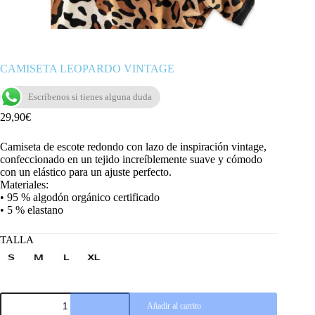
CAMISETA LEOPARDO VINTAGE
Escríbenos si tienes alguna duda
29,90
€
Camiseta de escote redondo con lazo de inspiración vintage,
confeccionado en un tejido increíblemente suave y cómodo
con un elástico para un ajuste perfecto.
Materiales:
• 95 % algodón orgánico certificado
• 5 % elastano
TALLA
CAMISETA
Añadir al carrito
LEOPARDO