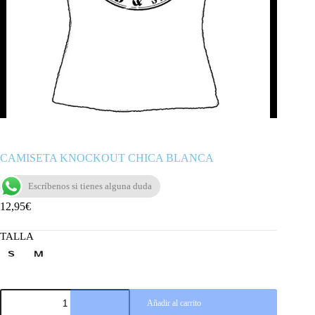
CAMISETA KNOCKOUT CHICA BLANCA
Escríbenos si tienes alguna duda
12,95
€
TALLA
CAMISETA
Añadir al carrito
KNOCKOUT