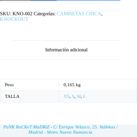
CHICA
BLANCA
cantidad
SKU:
KNO-002
Categorías:
CAMISETAS CHICA
,
KNOCKOUT
Información adicional
Peso
0,165 kg
TALLA
XS
,
S
,
M
,
L
PuNK RoCKeT MaDRiZ - C/ Enrique Velasco, 25. Vallekas /
Madrid - Metro Nueva Numancia