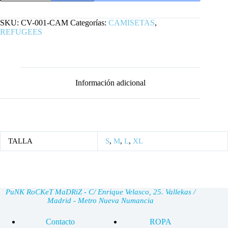
VENENO
REBELDES
cantidad
SKU:
CV-001-CAM
Categorías:
CAMISETAS
,
REFUGEES
Información adicional
TALLA
S
,
M
,
L
,
XL
PuNK RoCKeT MaDRiZ - C/ Enrique Velasco, 25. Vallekas /
Madrid - Metro Nueva Numancia
Contacto
ROPA