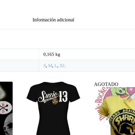
Información adicional
0,165 kg
S
,
M
,
L
,
XL
AGOTADO