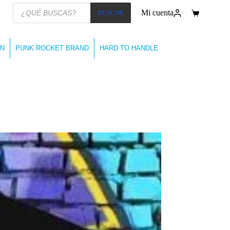
Búsqueda
Mi cuenta
BUSCAR
de
Carro
productos
de
compra
N
PUNK ROCKET BRAND
HARD TO HANDLE