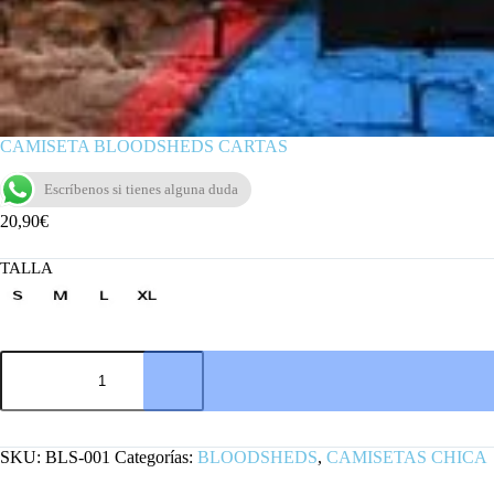
CAMISETA BLOODSHEDS CARTAS
Escríbenos si tienes alguna duda
20,90
€
TALLA
CAMISETA
BLOODSHEDS
CARTAS
cantidad
SKU:
BLS-001
Categorías:
BLOODSHEDS
,
CAMISETAS CHICA