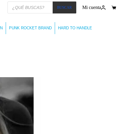
Búsqueda
Mi cuenta
BUSCAR
de
Carro
productos
de
compra
N
PUNK ROCKET BRAND
HARD TO HANDLE